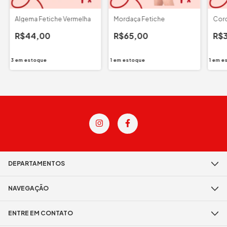
Algema Fetiche Vermelha
Mordaça Fetiche
Cord
R$44,00
R$65,00
R$
3
em estoque
1
em estoque
1
em e
DEPARTAMENTOS
NAVEGAÇÃO
ENTRE EM CONTATO