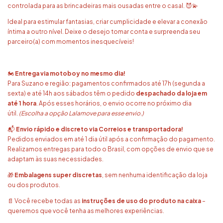
controlada para as brincadeiras mais ousadas entre o casal. 😈💫
Ideal para estimular fantasias, criar cumplicidade e elevar a conexão
íntima a outro nível. Deixe o desejo tomar conta e surpreenda seu
parceiro(a) com momentos inesquecíveis!
🏍️
Entrega via motoboy no mesmo dia!
Para Suzano e região: pagamentos confirmados até 17h (segunda a
sexta) e até 14h aos sábados têm o pedido
despachado da loja em
até 1 hora
. Após esses horários, o envio ocorre no próximo dia
útil.
(Escolha a opção Lalamove para esse envio.)
📬
Envio rápido e discreto via Correios e transportadora!
Pedidos enviados em até 1 dia útil após a confirmação do pagamento.
Realizamos entregas para todo o Brasil, com opções de envio que se
adaptam às suas necessidades.
🎁
Embalagens super discretas
, sem nenhuma identificação da loja
ou dos produtos.
📄 Você recebe todas as
instruções de uso do produto na caixa
–
queremos que você tenha as melhores experiências.