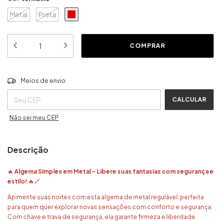
Metal
Preta
ALTERAR CEP
Entregas para o CEP:
Meios de envio
CALCULAR
Não sei meu CEP
Descrição
🔥
Algema Simples em Metal – Libere suas fantasias com segurança e
estilo!
🔥🔗
Apimente suas noites com esta algema de metal regulável, perfeita
para quem quer explorar novas sensações com conforto e segurança.
Com chave e trava de segurança, ela garante firmeza e liberdade