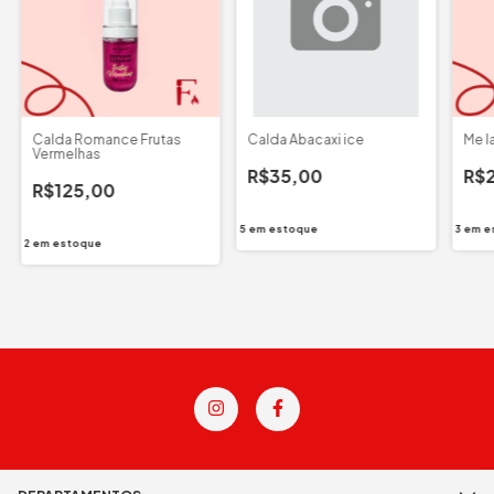
Calda Romance Frutas
Calda Abacaxi ice
Me l
Vermelhas
R$35,00
R$
R$125,00
5
em estoque
3
em e
2
em estoque