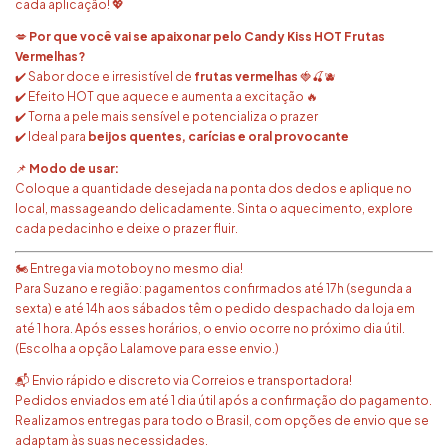
cada aplicação! 💖
💋
Por que você vai se apaixonar pelo Candy Kiss HOT Frutas
Vermelhas?
✔️ Sabor doce e irresistível de
frutas vermelhas
🍓🍒🫐
✔️ Efeito HOT que aquece e aumenta a excitação 🔥
✔️ Torna a pele mais sensível e potencializa o prazer
✔️ Ideal para
beijos quentes, carícias e oral provocante
📌
Modo de usar:
Coloque a quantidade desejada na ponta dos dedos e aplique no
local, massageando delicadamente. Sinta o aquecimento, explore
cada pedacinho e deixe o prazer fluir.
🏍️ Entrega via motoboy no mesmo dia!
Para Suzano e região: pagamentos confirmados até 17h (segunda a
sexta) e até 14h aos sábados têm o pedido despachado da loja em
até 1 hora. Após esses horários, o envio ocorre no próximo dia útil.
(Escolha a opção Lalamove para esse envio.)
📬 Envio rápido e discreto via Correios e transportadora!
Pedidos enviados em até 1 dia útil após a confirmação do pagamento.
Realizamos entregas para todo o Brasil, com opções de envio que se
adaptam às suas necessidades.