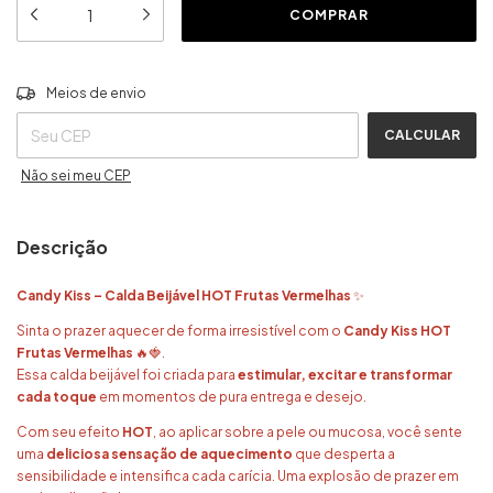
ALTERAR CEP
Entregas para o CEP:
Meios de envio
CALCULAR
Não sei meu CEP
Descrição
Candy Kiss – Calda Beijável HOT Frutas Vermelhas
✨
Sinta o prazer aquecer de forma irresistível com o
Candy Kiss HOT
Frutas Vermelhas
🔥🍓.
Essa calda beijável foi criada para
estimular, excitar e transformar
cada toque
em momentos de pura entrega e desejo.
Com seu efeito
HOT
, ao aplicar sobre a pele ou mucosa, você sente
uma
deliciosa sensação de aquecimento
que desperta a
sensibilidade e intensifica cada carícia. Uma explosão de prazer em