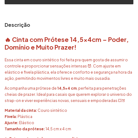
Descrição
🔥 Cinta com Prótese 14,5x4cm – Poder,
Domínio e Muito Prazer!
Essa cinta em couro sintético foi feita pra quem gosta de assumir o
controle e proporcionar sensações intensas 😈. Com ajuste em
elástico e fivela plástica, ela oferece conforto e segurança na hora da
ação, permitindo movimentos livres e muito mais ousadia.
Acompanha uma prótese de
14,5x4 cm
, perfeita para penetrações
cheias de prazer. Ideal para casais que querem explorar o universo do
strap-on e viver experiências novas, sensuais e empoderadas 💥🍑
Material da cinta:
Couro sintético
Fivela:
Plástica
Ajuste:
Elástico
Tamanho da prótese:
14,5 cm x 4 cm