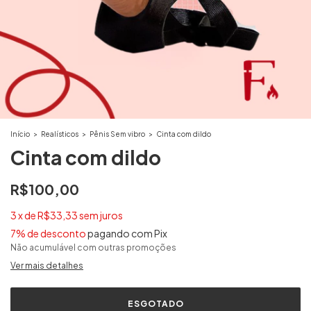
Início
>
Realísticos
>
Pênis Sem vibro
>
Cinta com dildo
Cinta com dildo
R$100,00
3
x
de
R$33,33
sem juros
7% de desconto
pagando com Pix
Não acumulável com outras promoções
Ver mais detalhes