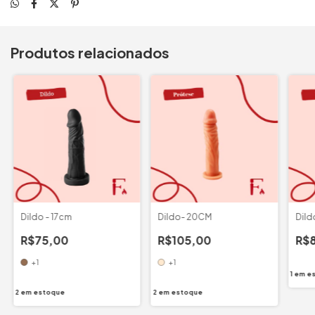
Produtos relacionados
Dildo - 17cm
Dildo- 20CM
Dild
R$75,00
R$105,00
R$
+1
+1
1
em e
2
em estoque
2
em estoque