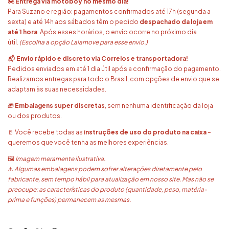
🏍️
Entrega via motoboy no mesmo dia!
Para Suzano e região: pagamentos confirmados até 17h (segunda a
sexta) e até 14h aos sábados têm o pedido
despachado da loja em
até 1 hora
. Após esses horários, o envio ocorre no próximo dia
útil.
(Escolha a opção Lalamove para esse envio.)
📬
Envio rápido e discreto via Correios e transportadora!
Pedidos enviados em até 1 dia útil após a confirmação do pagamento.
Realizamos entregas para todo o Brasil, com opções de envio que se
adaptam às suas necessidades.
🎁
Embalagens super discretas
, sem nenhuma identificação da loja
ou dos produtos.
📄 Você recebe todas as
instruções de uso do produto na caixa
–
queremos que você tenha as melhores experiências.
🖼️
Imagem meramente ilustrativa.
⚠️
Algumas embalagens podem sofrer alterações diretamente pelo
fabricante, sem tempo hábil para atualização em nosso site. Mas não se
preocupe: as características do produto (quantidade, peso, matéria-
prima e funções) permanecem as mesmas.