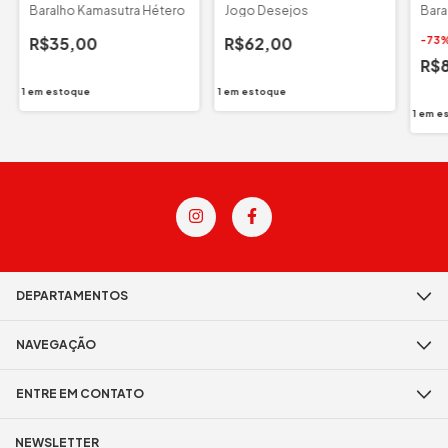
Baralho Kamasutra Hétero
Jogo Desejos
Bara
R$35,00
R$62,00
-
73
R$
1
em estoque
1
em estoque
1
em e
DEPARTAMENTOS
NAVEGAÇÃO
ENTRE EM CONTATO
NEWSLETTER