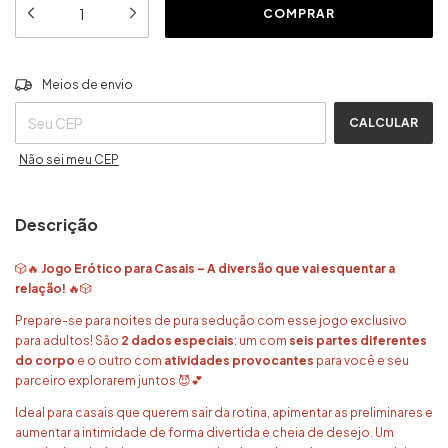
ALTERAR CEP
Entregas para o CEP:
Meios de envio
CALCULAR
Não sei meu CEP
Descrição
🎲🔥
Jogo Erótico para Casais – A diversão que vai esquentar a
relação!
🔥🎲
Prepare-se para noites de pura sedução com esse jogo exclusivo
para adultos! São
2 dados especiais
: um com
seis partes diferentes
do corpo
e o outro com
atividades provocantes
para você e seu
parceiro explorarem juntos 😈💕
Ideal para casais que querem sair da rotina, apimentar as preliminares e
aumentar a intimidade de forma divertida e cheia de desejo. Um