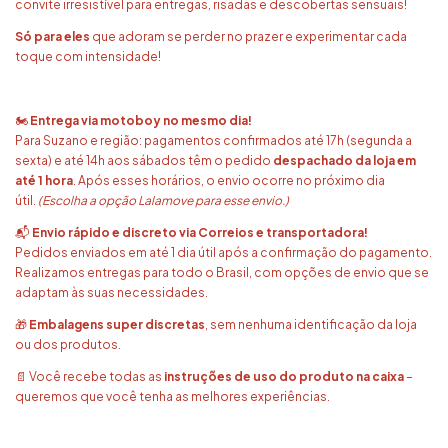
convite irresistível para entregas, risadas e descobertas sensuais!
Só para eles
que adoram se perder no prazer e experimentar cada
toque com intensidade!
🏍️
Entrega via motoboy no mesmo dia!
Para Suzano e região: pagamentos confirmados até 17h (segunda a
sexta) e até 14h aos sábados têm o pedido
despachado da loja em
até 1 hora
. Após esses horários, o envio ocorre no próximo dia
útil.
(Escolha a opção Lalamove para esse envio.)
📬
Envio rápido e discreto via Correios e transportadora!
Pedidos enviados em até 1 dia útil após a confirmação do pagamento.
Realizamos entregas para todo o Brasil, com opções de envio que se
adaptam às suas necessidades.
🎁
Embalagens super discretas
, sem nenhuma identificação da loja
ou dos produtos.
📄 Você recebe todas as
instruções de uso do produto na caixa
–
queremos que você tenha as melhores experiências.