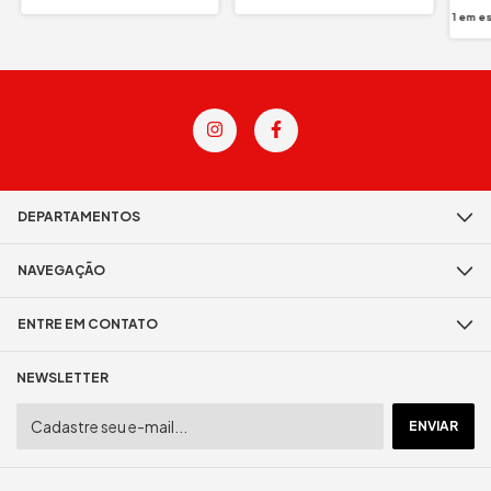
1
em e
DEPARTAMENTOS
NAVEGAÇÃO
ENTRE EM CONTATO
NEWSLETTER