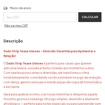
ALTERAR CEP
Entregas para o CEP:
Meios de envio
CALCULAR
Não sei meu CEP
Descrição
Dado Strip Tease Unissex – Diversão Garantida para Apimentar a
Relação!
O
Dado Strip Tease Unissex
é perfeito para casais que querem
adicionar leveza, ousadia e muita conexão aos momentos a dois.
Com tarefas provocantes e divertidas, ele transforma o clima
instantaneamente, convidando vocês a entrarem no jogo da sedução
com dança, gestos sensuais e tirando peças de roupa de forma lúdica
e excitante.
Ideal para quebrar a rotina, criar novas memórias e despertar aquele
friozinho gostoso na barriga. Um jogo simples, divertido e altamente
afrodisíaco — perfeito para noites especiais ou para surpreender sem