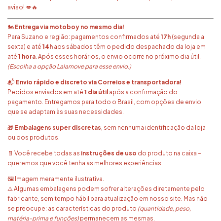
aviso! 💋🔥
🏍️
Entrega via motoboy no mesmo dia!
Para Suzano e região: pagamentos confirmados até
17h
(segunda a
sexta) e até
14h
aos sábados têm o pedido despachado da loja em
até
1 hora
. Após esses horários, o envio ocorre no próximo dia útil.
(Escolha a opção Lalamove para esse envio.)
📬
Envio rápido e discreto via Correios e transportadora!
Pedidos enviados em até
1 dia útil
após a confirmação do
pagamento. Entregamos para todo o Brasil, com opções de envio
que se adaptam às suas necessidades.
🎁
Embalagens super discretas
, sem nenhuma identificação da loja
ou dos produtos.
📄 Você recebe todas as
instruções de uso
do produto na caixa –
queremos que você tenha as melhores experiências.
🖼️ Imagem meramente ilustrativa.
⚠️ Algumas embalagens podem sofrer alterações diretamente pelo
fabricante, sem tempo hábil para atualização em nosso site. Mas não
se preocupe: as características do produto
(quantidade, peso,
matéria-prima e funções)
permanecem as mesmas.