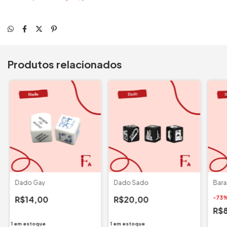
Produtos relacionados
Dado Gay
Dado Sado
Bara
R$14,00
R$20,00
-
73
R$
1
em estoque
1
em estoque