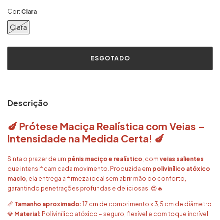
Cor:
Clara
Clara
Descrição
🍆 Prótese Maciça Realística com Veias –
Intensidade na Medida Certa! 🍆
Sinta o prazer de um
pênis maciço e realístico
, com
veias salientes
que intensificam cada movimento. Produzida em
polivinílico atóxico
macio
, ela entrega a firmeza ideal sem abrir mão do conforto,
garantindo penetrações profundas e deliciosas. 😍🔥
📏
Tamanho aproximado:
17 cm de comprimento x 3,5 cm de diâmetro
💎
Material:
Polivinílico atóxico – seguro, flexível e com toque incrível