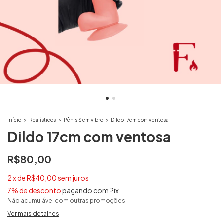
Início
>
Realísticos
>
Pênis Sem vibro
>
Dildo 17cm com ventosa
Dildo 17cm com ventosa
R$80,00
2
x
de
R$40,00
sem juros
7% de desconto
pagando com Pix
Não acumulável com outras promoções
Ver mais detalhes