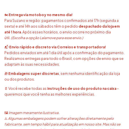
🏍️
Entrega via motoboy no mesmo dia!
Para Suzano e região: pagamentos confirmados até 17h (segunda a
sexta) e até 14h aos sábados têm o pedido
despachado da loja em
até 1 hora
. Após esses horários, o envio ocorre no próximo dia
útil.
(Escolha a opção Lalamove para esse envio.)
📬
Envio rápido e discreto via Correios e transportadora!
Pedidos enviados em até 1 dia útil após a confirmação do pagamento.
Realizamos entregas para todo o Brasil, com opções de envio que se
adaptam às suas necessidades.
🎁
Embalagens super discretas
, sem nenhuma identificação da loja
ou dos produtos.
📄 Você recebe todas as
instruções de uso do produto na caixa
–
queremos que você tenha as melhores experiências.
🖼️
Imagem meramente ilustrativa.
⚠️
Algumas embalagens podem sofrer alterações diretamente pelo
fabricante, sem tempo hábil para atualização em nosso site. Mas não se