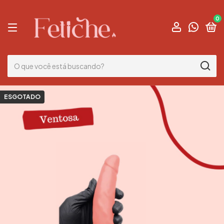
0
ESGOTADO