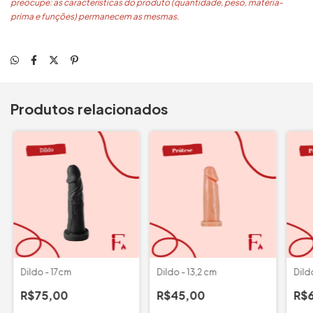
preocupe: as características do produto (quantidade, peso, matéria-
prima e funções) permanecem as mesmas.
Produtos relacionados
Dildo - 17cm
Dildo - 13,2 cm
Dild
R$75,00
R$45,00
R$