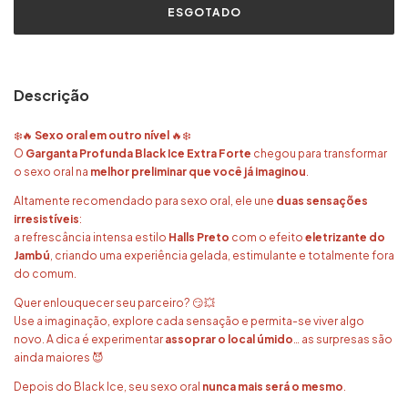
Descrição
❄️🔥
Sexo oral em outro nível
🔥❄️
O
Garganta Profunda Black Ice Extra Forte
chegou para transformar
o sexo oral na
melhor preliminar que você já imaginou
.
Altamente recomendado para sexo oral, ele une
duas sensações
irresistíveis
:
a refrescância intensa estilo
Halls Preto
com o efeito
eletrizante do
Jambú
, criando uma experiência gelada, estimulante e totalmente fora
do comum.
Quer enlouquecer seu parceiro? 😏💥
Use a imaginação, explore cada sensação e permita-se viver algo
novo. A dica é experimentar
assoprar o local úmido
… as surpresas são
ainda maiores 😈
Depois do Black Ice, seu sexo oral
nunca mais será o mesmo
.