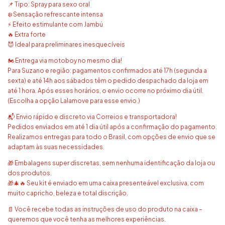
📌 Tipo: Spray para sexo oral
❄️ Sensação refrescante intensa
⚡ Efeito estimulante com Jambú
🔥 Extra forte
😈 Ideal para preliminares inesquecíveis
🏍️ Entrega via motoboy no mesmo dia!
Para Suzano e região: pagamentos confirmados até 17h (segunda a
sexta) e até 14h aos sábados têm o pedido despachado da loja em
até 1 hora. Após esses horários, o envio ocorre no próximo dia útil.
(Escolha a opção Lalamove para esse envio.)
📬 Envio rápido e discreto via Correios e transportadora!
Pedidos enviados em até 1 dia útil após a confirmação do pagamento.
Realizamos entregas para todo o Brasil, com opções de envio que se
adaptam às suas necessidades.
🎁 Embalagens super discretas, sem nenhuma identificação da loja ou
dos produtos.
🎁🎄🔥 Seu kit é enviado em uma caixa presenteável exclusiva, com
muito capricho, beleza e total discrição.
📄 Você recebe todas as instruções de uso do produto na caixa –
queremos que você tenha as melhores experiências.