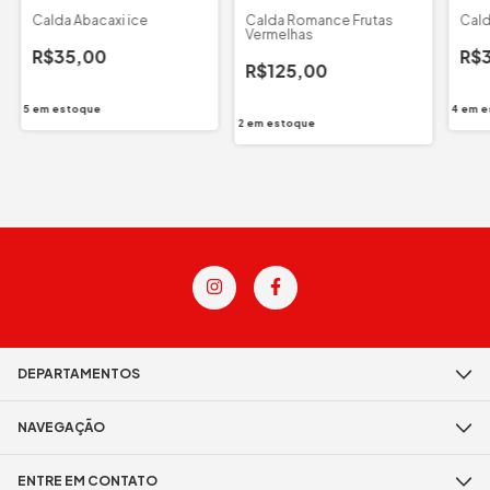
Calda Abacaxi ice
Calda Romance Frutas
Cald
Vermelhas
R$35,00
R$
R$125,00
5
em estoque
4
em e
2
em estoque
DEPARTAMENTOS
NAVEGAÇÃO
ENTRE EM CONTATO