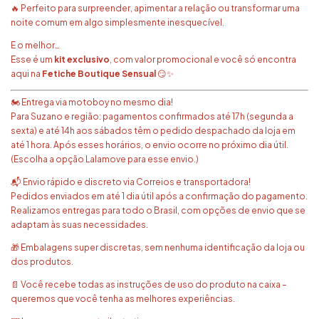
🔥 Perfeito para surpreender, apimentar a relação ou transformar uma
noite comum em algo simplesmente inesquecível.
E o melhor…
Esse é um
kit exclusivo
, com valor promocional e você só encontra
aqui na
Fetiche Boutique Sensual
😏✨
🏍️ Entrega via motoboy no mesmo dia!
Para Suzano e região: pagamentos confirmados até 17h (segunda a
sexta) e até 14h aos sábados têm o pedido despachado da loja em
até 1 hora. Após esses horários, o envio ocorre no próximo dia útil.
(Escolha a opção Lalamove para esse envio.)
📬 Envio rápido e discreto via Correios e transportadora!
Pedidos enviados em até 1 dia útil após a confirmação do pagamento.
Realizamos entregas para todo o Brasil, com opções de envio que se
adaptam às suas necessidades.
🎁 Embalagens super discretas, sem nenhuma identificação da loja ou
dos produtos.
📄 Você recebe todas as instruções de uso do produto na caixa –
queremos que você tenha as melhores experiências.