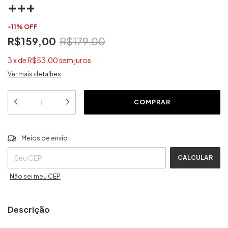
+++
-
11
%
OFF
R$159,00
R$179,00
3
x
de
R$53,00
sem juros
Ver mais detalhes
ALTERAR CEP
Entregas para o CEP:
Meios de envio
CALCULAR
Não sei meu CEP
Descrição