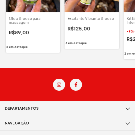
Óleo Breeze para
Excitante Vibrante Breeze
Kit 
massagem
Inte
R$125,00
R$89,00
-
9
%
R$
3
em estoque
5
em estoque
2
em e
DEPARTAMENTOS
NAVEGAÇÃO