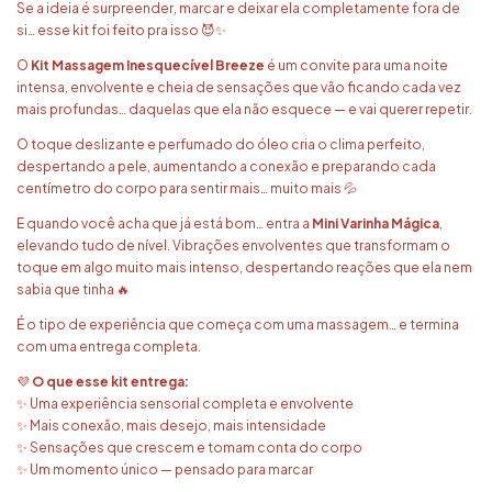
Se a ideia é surpreender, marcar e deixar ela completamente fora de
si… esse kit foi feito pra isso 😈✨
O
Kit Massagem Inesquecível Breeze
é um convite para uma noite
intensa, envolvente e cheia de sensações que vão ficando cada vez
mais profundas… daquelas que ela não esquece — e vai querer repetir.
O toque deslizante e perfumado do óleo cria o clima perfeito,
despertando a pele, aumentando a conexão e preparando cada
centímetro do corpo para sentir mais… muito mais 💦
E quando você acha que já está bom… entra a
Mini Varinha Mágica
,
elevando tudo de nível. Vibrações envolventes que transformam o
toque em algo muito mais intenso, despertando reações que ela nem
sabia que tinha 🔥
É o tipo de experiência que começa com uma massagem… e termina
com uma entrega completa.
💜
O que esse kit entrega:
✨ Uma experiência sensorial completa e envolvente
✨ Mais conexão, mais desejo, mais intensidade
✨ Sensações que crescem e tomam conta do corpo
✨ Um momento único — pensado para marcar