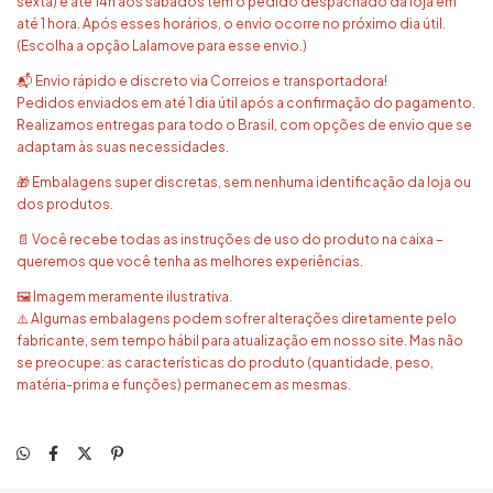
sexta) e até 14h aos sábados têm o pedido despachado da loja em
até 1 hora. Após esses horários, o envio ocorre no próximo dia útil.
(Escolha a opção Lalamove para esse envio.)
📬 Envio rápido e discreto via Correios e transportadora!
Pedidos enviados em até 1 dia útil após a confirmação do pagamento.
Realizamos entregas para todo o Brasil, com opções de envio que se
adaptam às suas necessidades.
🎁 Embalagens super discretas, sem nenhuma identificação da loja ou
dos produtos.
📄 Você recebe todas as instruções de uso do produto na caixa –
queremos que você tenha as melhores experiências.
🖼️ Imagem meramente ilustrativa.
⚠️ Algumas embalagens podem sofrer alterações diretamente pelo
fabricante, sem tempo hábil para atualização em nosso site. Mas não
se preocupe: as características do produto (quantidade, peso,
matéria-prima e funções) permanecem as mesmas.