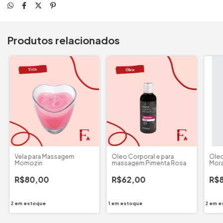
Produtos relacionados
Vela para Massagem
Óleo Corporal e para
Óle
Momozin
massagem Pimenta Rosa
Mor
R$80,00
R$62,00
R$
2
em estoque
1
em estoque
2
em e