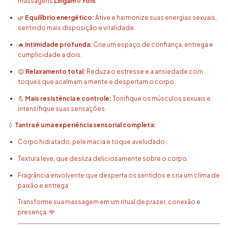
massagens
Lingam
e
Yoni
.
🌿
Equilíbrio energético:
Ative e harmonize suas energias sexuais,
sentindo mais disposição e vitalidade.
🔥
Intimidade profunda:
Crie um espaço de confiança, entrega e
cumplicidade a dois.
😌
Relaxamento total:
Reduza o estresse e a ansiedade com
toques que acalmam a mente e despertam o corpo.
💪
Mais resistência e controle:
Tonifique os músculos sexuais e
intensifique suas sensações.
💧
Tantra é uma experiência sensorial completa:
Corpo hidratado, pele macia e toque aveludado.
Textura leve, que desliza deliciosamente sobre o corpo.
Fragrância envolvente que desperta os sentidos e cria um clima de
paixão e entrega.
Transforme sua massagem em um ritual de prazer, conexão e
presença. 🌹