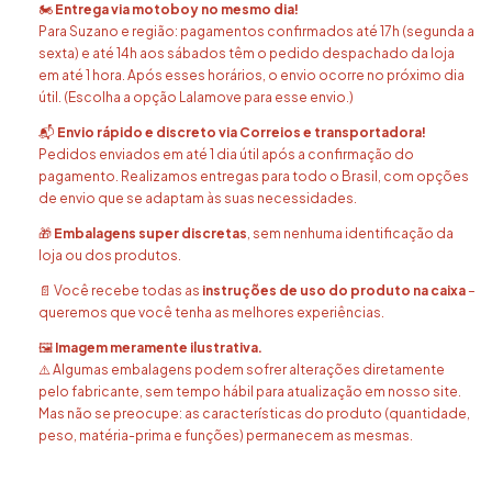
🏍️
Entrega via motoboy no mesmo dia!
Para Suzano e região: pagamentos confirmados até 17h (segunda a
sexta) e até 14h aos sábados têm o pedido despachado da loja
em até 1 hora. Após esses horários, o envio ocorre no próximo dia
útil. (Escolha a opção Lalamove para esse envio.)
📬
Envio rápido e discreto via Correios e transportadora!
Pedidos enviados em até 1 dia útil após a confirmação do
pagamento. Realizamos entregas para todo o Brasil, com opções
de envio que se adaptam às suas necessidades.
🎁
Embalagens super discretas
, sem nenhuma identificação da
loja ou dos produtos.
📄 Você recebe todas as
instruções de uso do produto na caixa
–
queremos que você tenha as melhores experiências.
🖼️
Imagem meramente ilustrativa.
⚠️ Algumas embalagens podem sofrer alterações diretamente
pelo fabricante, sem tempo hábil para atualização em nosso site.
Mas não se preocupe: as características do produto (quantidade,
peso, matéria-prima e funções) permanecem as mesmas.