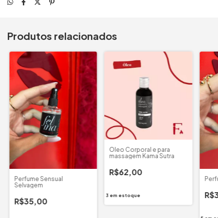
Produtos relacionados
Óleo Corporal e para
massagem Kama Sutra
R$62,00
Perfume Sensual
Perf
Selvagem
R$
3
em estoque
R$35,00