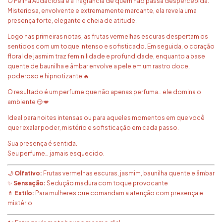
O Felina Audaciosa é a fragrância de quem não passa despercebida.
Misteriosa, envolvente e extremamente marcante, ela revela uma
presença forte, elegante e cheia de atitude.
Logo nas primeiras notas, as frutas vermelhas escuras despertam os
sentidos com um toque intenso e sofisticado. Em seguida, o coração
floral de jasmim traz feminilidade e profundidade, enquanto a base
quente de baunilha e âmbar envolve a pele em um rastro doce,
poderoso e hipnotizante 🔥
O resultado é um perfume que não apenas perfuma… ele domina o
ambiente 😏💋
Ideal para noites intensas ou para aqueles momentos em que você
quer exalar poder, mistério e sofisticação em cada passo.
Sua presença é sentida.
Seu perfume… jamais esquecido.
🌙
Olfativo:
Frutas vermelhas escuras, jasmim, baunilha quente e âmbar
✨
Sensação:
Sedução madura com toque provocante
💄
Estilo:
Para mulheres que comandam a atenção com presença e
mistério