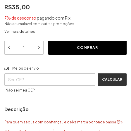
R$35,00
7% de desconto
pagando com Pix
Não acumulável com outras promoções
Ver mais detalhes
ALTERAR CEP
Entregas para o CEP:
Meios de envio
CALCULAR
Não sei meu CEP
Descrição
Para quem seduz com confiança… e deixa marca por onde passa 😈✨