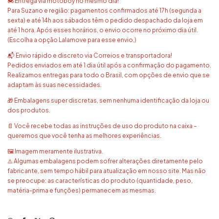
🏍️ Entrega via motoboy no mesmo dia!
Para Suzano e região: pagamentos confirmados até 17h (segunda a
sexta) e até 14h aos sábados têm o pedido despachado da loja em
até 1 hora. Após esses horários, o envio ocorre no próximo dia útil.
(Escolha a opção Lalamove para esse envio.)
📬 Envio rápido e discreto via Correios e transportadora!
Pedidos enviados em até 1 dia útil após a confirmação do pagamento.
Realizamos entregas para todo o Brasil, com opções de envio que se
adaptam às suas necessidades.
🎁 Embalagens super discretas, sem nenhuma identificação da loja ou
dos produtos.
📄 Você recebe todas as instruções de uso do produto na caixa –
queremos que você tenha as melhores experiências.
🖼️ Imagem meramente ilustrativa.
⚠️ Algumas embalagens podem sofrer alterações diretamente pelo
fabricante, sem tempo hábil para atualização em nosso site. Mas não
se preocupe: as características do produto (quantidade, peso,
matéria-prima e funções) permanecem as mesmas.