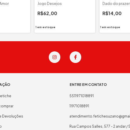
 Amor
Jogo Desejos
Dado do prazer
R$62,00
R$14,00
1
em estoque
1
em estoque
AÇÃO
ENTRE EM CONTATO
etiche
5511971018891
omprar
11971018891
 e Devoluções
atendimento.fetichesuzano@gma
o
Rua Campos Salles, 577 - 2 andar / 