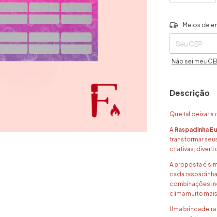
Entregas para o 
Meios de e
Não sei meu CE
Descrição
Que tal deixar a
A
Raspadinha Eu
transformar seu
criativas, divert
A proposta é sim
cada raspadinha
combinações in
clima muito mais
Uma brincadeira