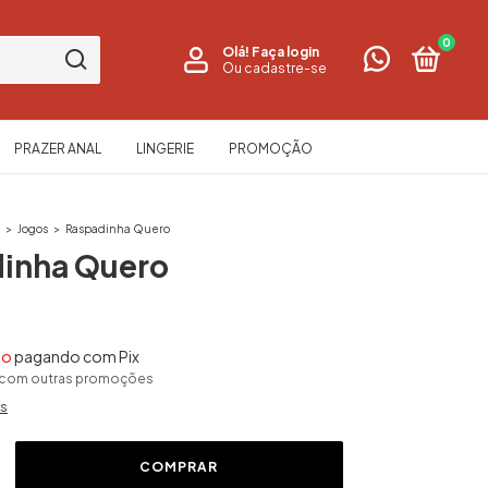
0
Olá!
Faça login
Ou cadastre-se
PRAZER ANAL
LINGERIE
PROMOÇÃO
s
>
Jogos
>
Raspadinha Quero
inha Quero
to
pagando com Pix
 com outras promoções
es