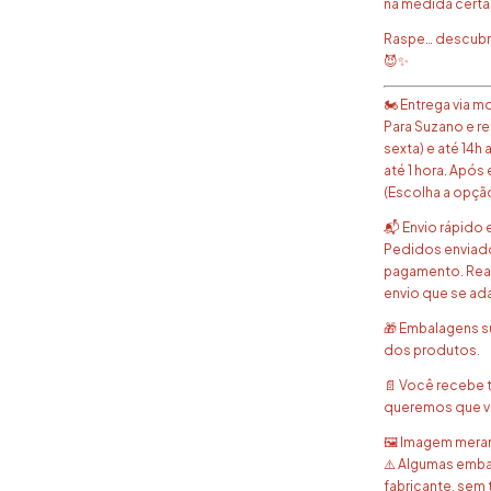
na medida certa
Raspe… descubr
😈✨
🏍️ Entrega via
Para Suzano e r
sexta) e até 14
até 1 hora. Após 
(Escolha a opçã
📬 Envio rápido 
Pedidos enviados
pagamento. Real
envio que se ad
🎁 Embalagens s
dos produtos.
📄 Você recebe 
queremos que vo
🖼️ Imagem meram
⚠️ Algumas emba
fabricante, sem 