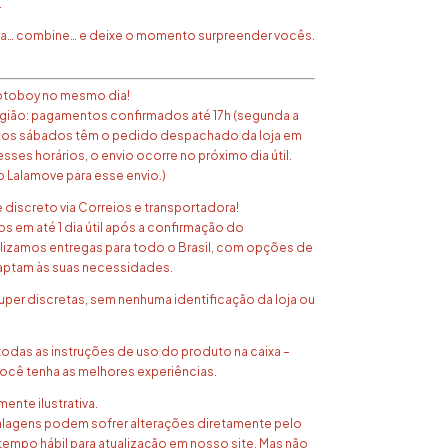
.
a… combine… e deixe o momento surpreender vocês.
 motoboy no mesmo dia!
egião: pagamentos confirmados até 17h (segunda a
h aos sábados têm o pedido despachado da loja em
esses horários, o envio ocorre no próximo dia útil.
o Lalamove para esse envio.)
e discreto via Correios e transportadora!
 em até 1 dia útil após a confirmação do
izamos entregas para todo o Brasil, com opções de
aptam às suas necessidades.
uper discretas, sem nenhuma identificação da loja ou
todas as instruções de uso do produto na caixa –
cê tenha as melhores experiências.
ente ilustrativa.
lagens podem sofrer alterações diretamente pelo
tempo hábil para atualização em nosso site. Mas não