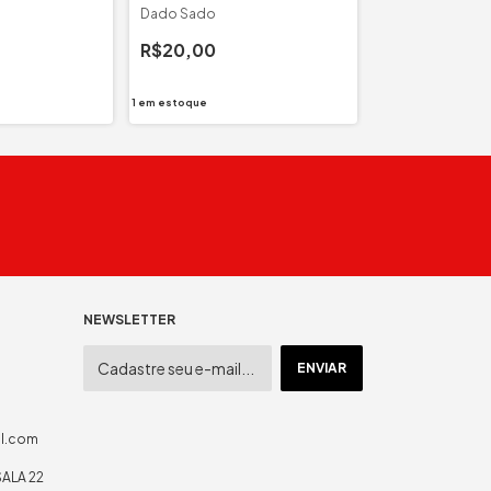
Dado Sado
Dado do Prazer
R$20,00
R$10,00
1
em estoque
1
em estoque
NEWSLETTER
il.com
SALA 22