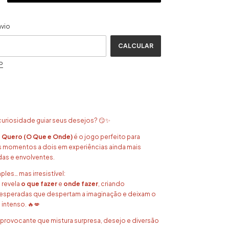
ALTERAR CEP
CEP:
nvio
CALCULAR
P
 curiosidade guiar seus desejos? 😏✨
 Quero (O Que e Onde)
é o jogo perfeito para
s momentos a dois em experiências ainda mais
idas e envolventes.
ples… mas irresistível:
 revela
o que fazer
e
onde fazer
, criando
esperadas que despertam a imaginação e deixam o
 intenso. 🔥💋
 provocante que mistura surpresa, desejo e diversão