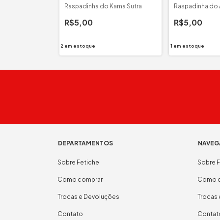
Raspadinha do Kama Sutra
Raspadinha do
R$5,00
R$5,00
2
em estoque
1
em estoque
DEPARTAMENTOS
NAVEG
Sobre Fetiche
Sobre F
Como comprar
Como c
Trocas e Devoluções
Trocas
Contato
Contat