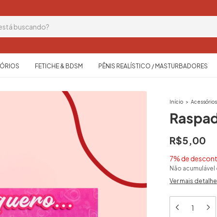
ÓRIOS
FETICHE & BDSM
PÊNIS REALÍSTICO / MASTURBADORES
Início
>
Acessório
Raspad
R$5,00
7% de descon
Não acumulável
Ver mais detalh