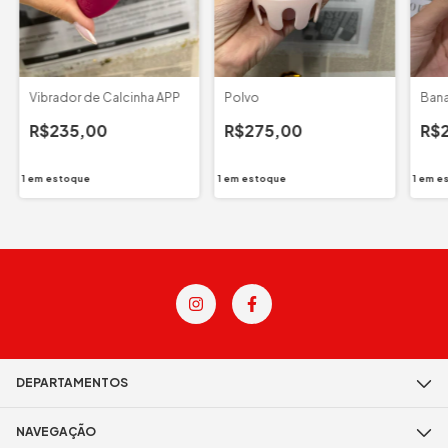
Vibrador de Calcinha APP
Polvo
Bana
R$235,00
R$275,00
R$
1
em estoque
1
em estoque
1
em e
DEPARTAMENTOS
NAVEGAÇÃO