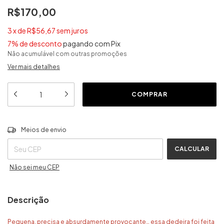
R$170,00
3
x
de
R$56,67
sem juros
7% de desconto
pagando com Pix
Não acumulável com outras promoções
Ver mais detalhes
ALTERAR CEP
Entregas para o CEP:
Meios de envio
CALCULAR
Não sei meu CEP
Descrição
Pequena, precisa e absurdamente provocante… essa dedeira foi feita