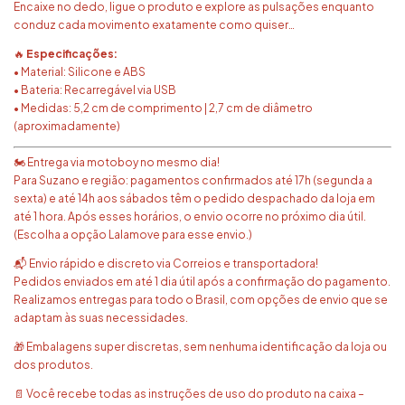
Encaixe no dedo, ligue o produto e explore as pulsações enquanto
conduz cada movimento exatamente como quiser…
🔥
Especificações:
• Material: Silicone e ABS
• Bateria: Recarregável via USB
• Medidas: 5,2 cm de comprimento | 2,7 cm de diâmetro
(aproximadamente)
🏍️ Entrega via motoboy no mesmo dia!
Para Suzano e região: pagamentos confirmados até 17h (segunda a
sexta) e até 14h aos sábados têm o pedido despachado da loja em
até 1 hora. Após esses horários, o envio ocorre no próximo dia útil.
(Escolha a opção Lalamove para esse envio.)
📬 Envio rápido e discreto via Correios e transportadora!
Pedidos enviados em até 1 dia útil após a confirmação do pagamento.
Realizamos entregas para todo o Brasil, com opções de envio que se
adaptam às suas necessidades.
🎁 Embalagens super discretas, sem nenhuma identificação da loja ou
dos produtos.
📄 Você recebe todas as instruções de uso do produto na caixa –