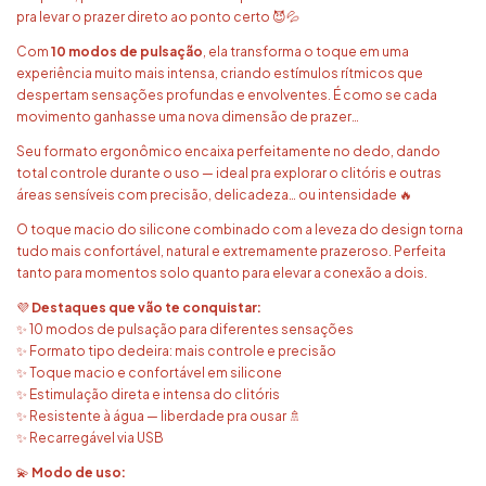
pra levar o prazer direto ao ponto certo 😈💦
Com
10 modos de pulsação
, ela transforma o toque em uma
experiência muito mais intensa, criando estímulos rítmicos que
despertam sensações profundas e envolventes. É como se cada
movimento ganhasse uma nova dimensão de prazer…
Seu formato ergonômico encaixa perfeitamente no dedo, dando
total controle durante o uso — ideal pra explorar o clitóris e outras
áreas sensíveis com precisão, delicadeza… ou intensidade 🔥
O toque macio do silicone combinado com a leveza do design torna
tudo mais confortável, natural e extremamente prazeroso. Perfeita
tanto para momentos solo quanto para elevar a conexão a dois.
💜
Destaques que vão te conquistar:
✨ 10 modos de pulsação para diferentes sensações
✨ Formato tipo dedeira: mais controle e precisão
✨ Toque macio e confortável em silicone
✨ Estimulação direta e intensa do clitóris
✨ Resistente à água — liberdade pra ousar 🚿
✨ Recarregável via USB
💫
Modo de uso: