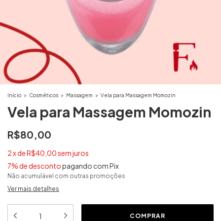
Início
>
Cosméticos
>
Massagem
>
Vela para Massagem Momozin
Vela para Massagem Momozin
R$80,00
2
x
de
R$40,00
sem juros
7% de desconto
pagando com Pix
Não acumulável com outras promoções
Ver mais detalhes