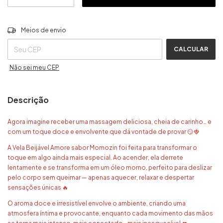
ALTERAR CEP
Entregas para o CEP:
Meios de envio
CALCULAR
Não sei meu CEP
Descrição
Agora imagine receber uma massagem deliciosa, cheia de carinho… e
com um toque doce e envolvente que dá vontade de provar 😏🍓
A Vela Beijável Amore sabor Momozin foi feita para transformar o
toque em algo ainda mais especial. Ao acender, ela derrete
lentamente e se transforma em um óleo morno, perfeito para deslizar
pelo corpo sem queimar — apenas aquecer, relaxar e despertar
sensações únicas 🔥
O aroma doce e irresistível envolve o ambiente, criando uma
atmosfera íntima e provocante, enquanto cada movimento das mãos