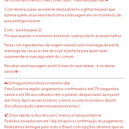
se torna mais intenso, mais conectado… mais inesquecível 💋
Com textura suave, excelente deslizamento e glitter beijável que
ilumina a pele, essa vela transforma a massagem em um momento de
pura entrega e prazer.
E sim… ela é beijável 😉
Porque quando o momento está bom, tudo pode ficar ainda melhor.
Feita com ingredientes de origem natural como manteiga de karité,
manteiga de cacau e cera de soja, é perfeita para quem quer
surpreender e viver algo além do comum.
Receber uma massagem assim é mais do que relaxar… é se deixar
sentir 🍓✨
🏍️ Entrega via motoboy no mesmo dia!
Para Suzano e região: pagamentos confirmados até 17h (segunda a
sexta) e até 14h aos sábados têm o pedido despachado da loja em
até 1 hora. Após esses horários, o envio ocorre no próximo dia útil.
(Escolha a opção Lalamove para esse envio.)
📬 Envio rápido e discreto via Correios e transportadora!
Pedidos enviados em até 1 dia útil após a confirmação do pagamento.
Realizamos entregas para todo o Brasil, com opções de envio que se