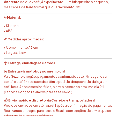
diferente
do que você já experimentou. Um brinquedinho pequeno,
mas capaz de transformar qualquer momento. 💜✨
✨ Material:
• Silicone
• ABS
📏 Medidas aproximadas:
• Comprimento:
12 cm
• Largura:
4 cm
📦 Entrega, embalagens e envios
🏍️
Entrega via motoboy no mesmo dia!
Para Suzano e região: pagamentos confirmados até 17h (segunda a
sexta) e até 14h aos sábados têm o pedido despachado da loja em
até 1 hora. Após esses horários, o envio ocorre no próximo dia útil.
(Escolha a opção Lalamove para esse envio.)
📬
Envio rápido e discreto via Correios e transportadora!
Pedidos enviados em até 1 dia útil após a confirmação do pagamento.
Realizamos entregas para todo o Brasil, com opções de envio que se
adaptam às suas necessidades.