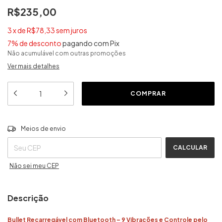
R$235,00
3
x
de
R$78,33
sem juros
7% de desconto
pagando com Pix
Não acumulável com outras promoções
Ver mais detalhes
ALTERAR CEP
Entregas para o CEP:
Meios de envio
CALCULAR
Não sei meu CEP
Descrição
Bullet Recarregável com Bluetooth – 9 Vibrações e Controle pelo