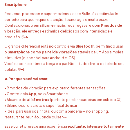
Smartphone
Pequeno, poderoso e super moderno: esse Bullet é o estimulador
perfeito para quem quer discrição, tecnologia e muito prazer.
Confeccionado em
silicone macio
, recarregável e com
9 modos de
vibração
, ele entrega estímulos deliciosos com intensidade e
precisão. 💦🔥
O grande diferencial está no controle via
Bluetooth
, permitindo usar
o
Smartphone como painel de vibrações
através de um App simples
e intuitivo (disponível para Android e iOS).
Você escolhe o ritmo, a força e o padrão — tudo direto da tela do seu
celular. 💜📲
🔥 Por que você vai amar:
• 9 modos de vibração para explorar diferentes sensações
• Controle via
App
, pelo Smartphone
• Alcance de até
5 metros
(perfeito para brincadeiras em público 😉)
• Silencioso, discreto e super fácil de usar
• Ideal para usar sozinho(a) ou com a parceria — no shopping,
restaurante, reunião… onde quiser 👀
Esse bullet oferece uma experiência
excitante, intensa e totalmente