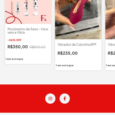
Movimento de Sexo - Vai e
vem e Vibra
-
56
%
OFF
Vibrador de Calcinha APP
Vibr
R$350,00
R$800,00
R$235,00
R$
1
em estoque
1
em estoque
1
em e