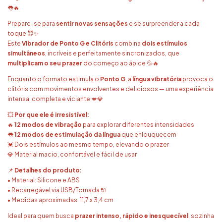
👅🔥
Prepare-se para
sentir novas sensações
e se surpreender a cada
toque 😈✨
Este
Vibrador de Ponto G e Clitóris
combina
dois estímulos
simultâneos
, incríveis e perfeitamente sincronizados, que
multiplicam o seu prazer
do começo ao ápice 💦🔥
Enquanto o formato estimula o
Ponto G
, a
língua vibratória
provoca o
clitóris com movimentos envolventes e deliciosos — uma experiência
intensa, completa e viciante 💋💎
💥
Por que ele é irresistível:
🔥
12 modos de vibração
para explorar diferentes intensidades
👅
12 modos de estimulação da língua
que enlouquecem
💓 Dois estímulos ao mesmo tempo, elevando o prazer
💎 Material macio, confortável e fácil de usar
📌
Detalhes do produto:
• Material: Silicone e ABS
• Recarregável via USB/Tomada 🔌
• Medidas aproximadas: 11,7 x 3,4 cm
Ideal para quem busca
prazer intenso, rápido e inesquecível
, sozinha