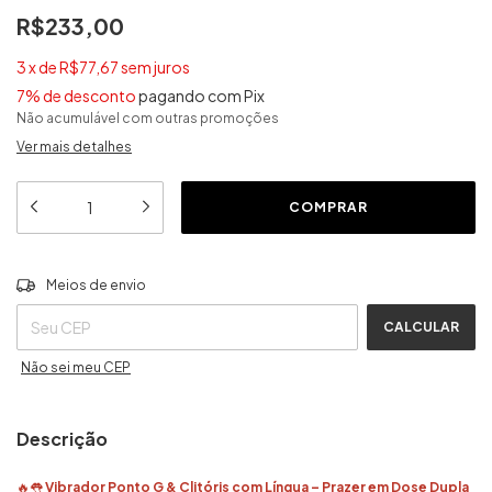
R$233,00
3
x
de
R$77,67
sem juros
7% de desconto
pagando com Pix
Não acumulável com outras promoções
Ver mais detalhes
ALTERAR CEP
Entregas para o CEP:
Meios de envio
CALCULAR
Não sei meu CEP
Descrição
🔥👅
Vibrador Ponto G & Clitóris com Língua – Prazer em Dose Dupla