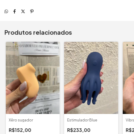
Produtos relacionados
Xêro sugador
Estimulador Blue
Vibr
R$152,00
R$233,00
R$