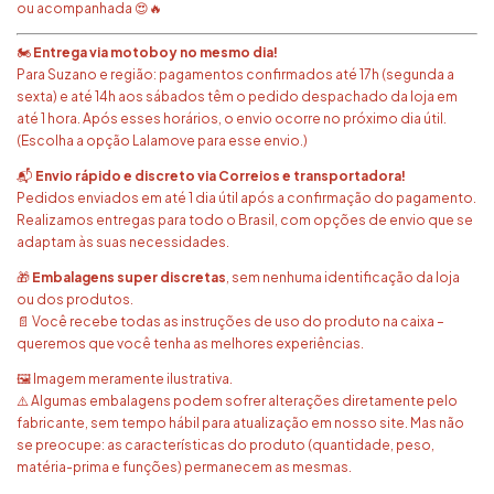
ou acompanhada 😍🔥
🏍️
Entrega via motoboy no mesmo dia!
Para Suzano e região: pagamentos confirmados até 17h (segunda a
sexta) e até 14h aos sábados têm o pedido despachado da loja em
até 1 hora. Após esses horários, o envio ocorre no próximo dia útil.
(Escolha a opção Lalamove para esse envio.)
📬
Envio rápido e discreto via Correios e transportadora!
Pedidos enviados em até 1 dia útil após a confirmação do pagamento.
Realizamos entregas para todo o Brasil, com opções de envio que se
adaptam às suas necessidades.
🎁
Embalagens super discretas
, sem nenhuma identificação da loja
ou dos produtos.
📄 Você recebe todas as instruções de uso do produto na caixa –
queremos que você tenha as melhores experiências.
🖼️ Imagem meramente ilustrativa.
⚠️ Algumas embalagens podem sofrer alterações diretamente pelo
fabricante, sem tempo hábil para atualização em nosso site. Mas não
se preocupe: as características do produto (quantidade, peso,
matéria-prima e funções) permanecem as mesmas.