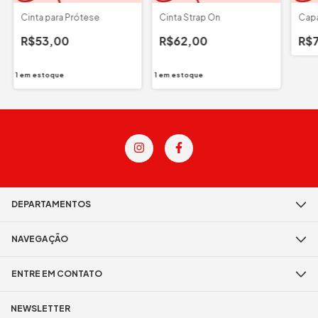
Cinta para Prótese
Cinta Strap On
Capa
R$53,00
R$62,00
R$
1
em estoque
1
em estoque
DEPARTAMENTOS
NAVEGAÇÃO
ENTRE EM CONTATO
NEWSLETTER