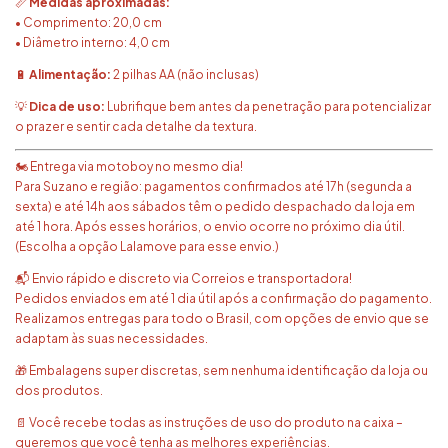
📏
Medidas aproximadas:
• Comprimento: 20,0 cm
• Diâmetro interno: 4,0 cm
🔋
Alimentação:
2 pilhas AA (não inclusas)
💡
Dica de uso:
Lubrifique bem antes da penetração para potencializar
o prazer e sentir cada detalhe da textura.
🏍️ Entrega via motoboy no mesmo dia!
Para Suzano e região: pagamentos confirmados até 17h (segunda a
sexta) e até 14h aos sábados têm o pedido despachado da loja em
até 1 hora. Após esses horários, o envio ocorre no próximo dia útil.
(Escolha a opção Lalamove para esse envio.)
📬 Envio rápido e discreto via Correios e transportadora!
Pedidos enviados em até 1 dia útil após a confirmação do pagamento.
Realizamos entregas para todo o Brasil, com opções de envio que se
adaptam às suas necessidades.
🎁 Embalagens super discretas, sem nenhuma identificação da loja ou
dos produtos.
📄 Você recebe todas as instruções de uso do produto na caixa –
queremos que você tenha as melhores experiências.