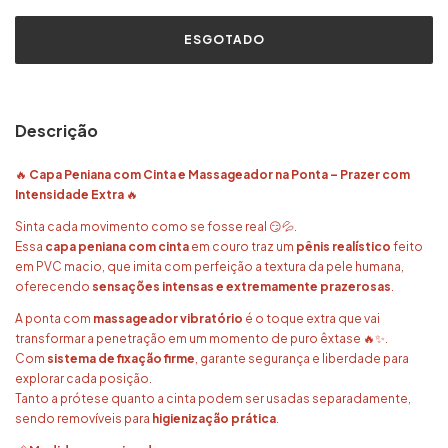
Descrição
🔥
Capa Peniana com Cinta e Massageador na Ponta – Prazer com
Intensidade Extra
🔥
Sinta cada movimento como se fosse real 😏💦.
Essa
capa peniana com cinta
em couro traz um
pênis realístico
feito
em PVC macio, que imita com perfeição a textura da pele humana,
oferecendo
sensações intensas e extremamente prazerosas
.
A ponta com
massageador vibratório
é o toque extra que vai
transformar a penetração em um momento de puro êxtase 🔥✨.
Com
sistema de fixação firme
, garante segurança e liberdade para
explorar cada posição.
Tanto a prótese quanto a cinta podem ser usadas separadamente,
sendo removíveis para
higienização prática
.