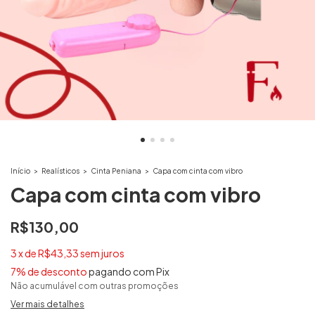
Início
>
Realísticos
>
Cinta Peniana
>
Capa com cinta com vibro
Capa com cinta com vibro
R$130,00
3
x
de
R$43,33
sem juros
7% de desconto
pagando com Pix
Não acumulável com outras promoções
Ver mais detalhes