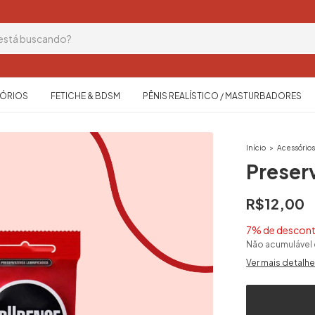
ÓRIOS
FETICHE & BDSM
PÊNIS REALÍSTICO / MASTURBADORES
Início
>
Acessório
Preserv
R$12,00
7% de descon
Não acumulável
Ver mais detalh