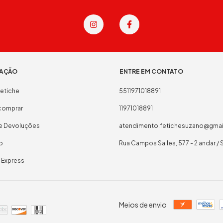
AÇÃO
ENTRE EM CONTATO
etiche
5511971018891
omprar
11971018891
 e Devoluções
atendimento.fetichesuzano@gma
o
Rua Campos Salles, 577 - 2 andar / 
 Express
Meios de envio