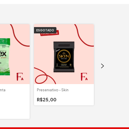
ESGOTADO
ESGOTADO
nta
Preservativo - Skin
Preservativo - 
R$25,00
R$15,00