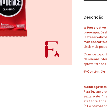
Descrição
🔥
Preservativo 
preocupações
O
Preservativo
mais conforto e
ainda mais praz
Composto por
de silicone
, ofe
aproveitar cada
📦
Contém:
3 un
🏍️
Entrega via 
Para Suzano e r
sexta) e até 14
até 1 hora
. Após
útil.
(Escolha a o