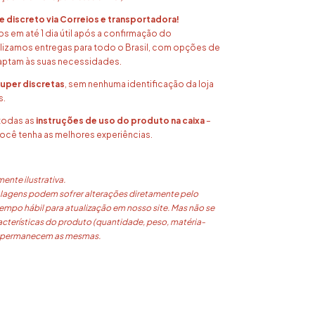
e discreto via Correios e transportadora!
 em até 1 dia útil após a confirmação do
izamos entregas para todo o Brasil, com opções de
aptam às suas necessidades.
uper discretas
, sem nenhuma identificação da loja
s.
todas as
instruções de uso do produto na caixa
–
cê tenha as melhores experiências.
nte ilustrativa.
agens podem sofrer alterações diretamente pelo
empo hábil para atualização em nosso site. Mas não se
acterísticas do produto (quantidade, peso, matéria-
) permanecem as mesmas.