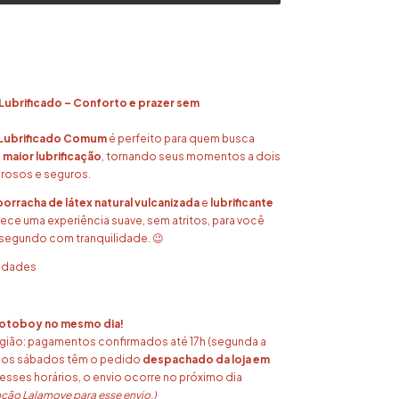
Lubrificado – Conforto e prazer sem
!
 Lubrificado Comum
é perfeito para quem busca
 maior lubrificação
, tornando seus momentos a dois
erosos e seguros.
borracha de látex natural vulcanizada
e
lubrificante
rece uma experiência suave, sem atritos, para você
 segundo com tranquilidade. 😉
idades
motoboy no mesmo dia!
egião: pagamentos confirmados até 17h (segunda a
h aos sábados têm o pedido
despachado da loja em
 esses horários, o envio ocorre no próximo dia
pção Lalamove para esse envio.)