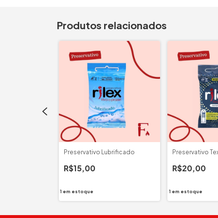
Produtos relacionados
 Sabores
Preservativo Lubrificado
Preservativo Te
R$15,00
R$20,00
1
em estoque
1
em estoque