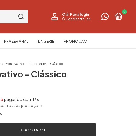
0
Olá!
Faça login
Ou cadastre-se
PRAZER ANAL
LINGERIE
PROMOÇÃO
s
>
Preservativo
>
Preservativo - Clássico
ativo - Clássico
to
pagando com Pix
 com outras promoções
es