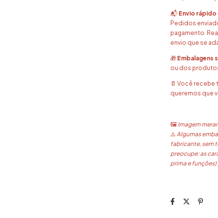
📬
Envio rápido 
Pedidos enviados
pagamento. Real
envio que se ad
🎁
Embalagens s
ou dos produto
📄 Você recebe 
queremos que vo
🖼️
Imagem merame
⚠️
Algumas embal
fabricante, sem t
preocupe: as car
prima e funções