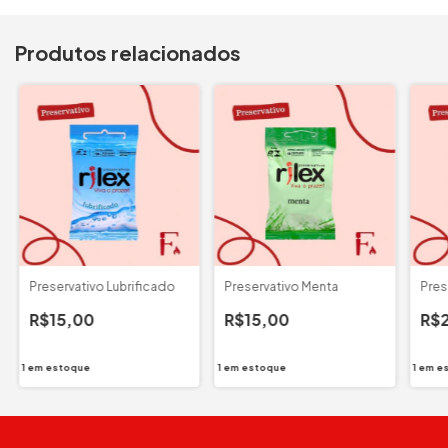
Produtos relacionados
Preservativo Lubrificado
Preservativo Menta
Pres
R$15,00
R$15,00
R$
1
em estoque
1
em estoque
1
em e