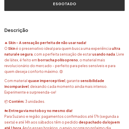
Descrição
🔥
Skin – A sensação perfeita de não usar nada!
O
Skin
é o preservativo ideal para quem busca uma experiência
ultra
natural e segura
, com a perfeita sensação de estar
usando nada
. Livre
de látex, é feito em
borracha poliisopreno
, o material mais
revolucionário do mercado – perfeito para peles sensíveis e para
quem deseja conforto máximo. 😍
Com material
quase imperceptível
, garante
sensibilidade
incomparável
, deixando cada momento ainda mais intenso.
Experimente e surpreenda-se!
📦
Contém:
3 unidades.
🏍️
Entrega via motoboy no mesmo dia!
Para Suzano e região: pagamentos confirmados até 17h (segunda a
sexta) e até 14h aos sábados têm o pedido
despachado da loja em
até 1 hora
. Após esses horários, o envio ocorre no próximo dia