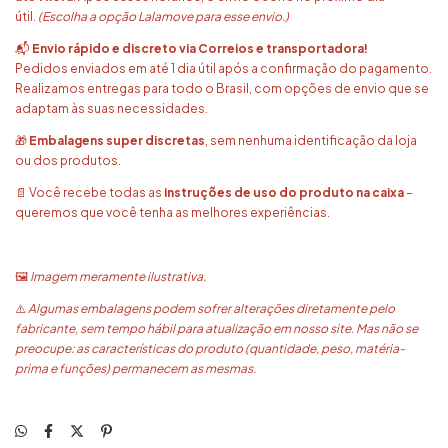
útil.
(Escolha a opção Lalamove para esse envio.)
📬
Envio rápido e discreto via Correios e transportadora!
Pedidos enviados em até 1 dia útil após a confirmação do pagamento.
Realizamos entregas para todo o Brasil, com opções de envio que se
adaptam às suas necessidades.
🎁
Embalagens super discretas
, sem nenhuma identificação da loja
ou dos produtos.
📄 Você recebe todas as
instruções de uso do produto na caixa
–
queremos que você tenha as melhores experiências.
🖼️
Imagem meramente ilustrativa.
⚠️
Algumas embalagens podem sofrer alterações diretamente pelo
fabricante, sem tempo hábil para atualização em nosso site. Mas não se
preocupe: as características do produto (quantidade, peso, matéria-
prima e funções) permanecem as mesmas.