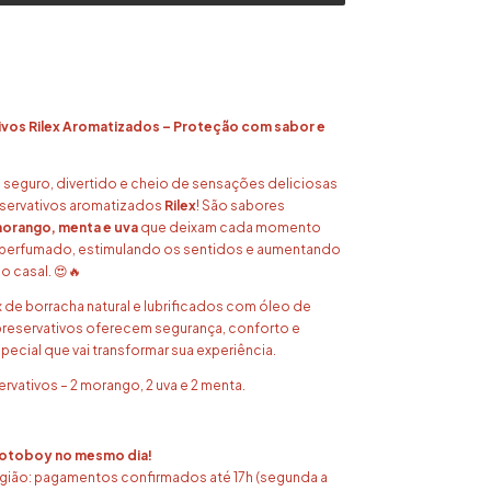
ivos Rilex Aromatizados – Proteção com sabor e
 seguro, divertido e cheio de sensações deliciosas
eservativos aromatizados
Rilex
! São sabores
orango, menta e uva
que deixam cada momento
 perfumado, estimulando os sentidos e aumentando
o casal. 😍🔥
 de borracha natural e lubrificados com óleo de
 preservativos oferecem segurança, conforto e
ecial que vai transformar sua experiência.
ervativos – 2 morango, 2 uva e 2 menta.
motoboy no mesmo dia!
egião: pagamentos confirmados até 17h (segunda a