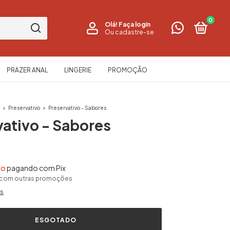
0
Olá!
Faça login
Ou cadastre-se
PRAZER ANAL
LINGERIE
PROMOÇÃO
s
>
Preservativo
>
Preservativo - Sabores
vativo - Sabores
to
pagando com Pix
 com outras promoções
es