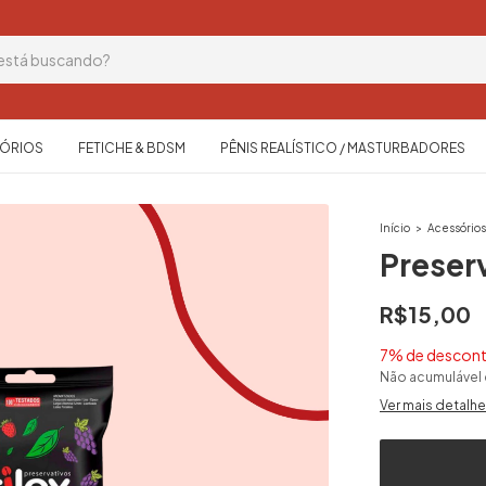
ÓRIOS
FETICHE & BDSM
PÊNIS REALÍSTICO / MASTURBADORES
Início
>
Acessório
Preser
R$15,00
7% de descon
Não acumulável
Ver mais detalh