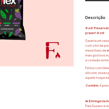
Descrição
🍓❄️🍇
Preservat
prazer!
🍇❄️🍓
Garanta um sexo
com o kit de pr
irresistíveis de
m
mais gostoso e
a conexão entre 
Feitos com látex
silicone, esses
aquele toque esp
Contém:
6 pres
🏍️
Entrega via 
Para Suzano e r