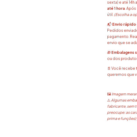
sexta) e até 14
até 1 hora
. Após
útil.
(Escolha a o
📬
Envio rápido 
Pedidos enviados
pagamento. Real
envio que se ad
🎁
Embalagens s
ou dos produto
📄 Você recebe 
queremos que vo
🖼️
Imagem merame
⚠️
Algumas embal
fabricante, sem t
preocupe: as car
prima e funções