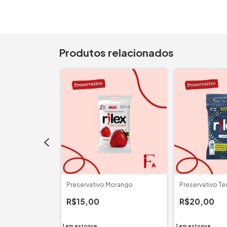
Produtos relacionados
Clássico
Preservativo Morango
Preservativo Te
R$15,00
R$20,00
1
em estoque
1
em estoque