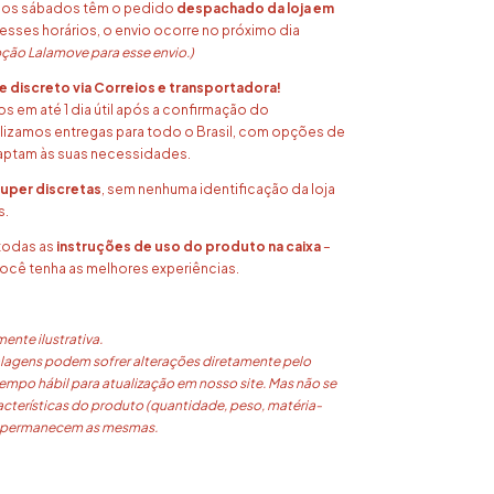
h aos sábados têm o pedido
despachado da loja em
 esses horários, o envio ocorre no próximo dia
pção Lalamove para esse envio.)
e discreto via Correios e transportadora!
 em até 1 dia útil após a confirmação do
izamos entregas para todo o Brasil, com opções de
aptam às suas necessidades.
uper discretas
, sem nenhuma identificação da loja
s.
todas as
instruções de uso do produto na caixa
–
cê tenha as melhores experiências.
nte ilustrativa.
agens podem sofrer alterações diretamente pelo
empo hábil para atualização em nosso site. Mas não se
acterísticas do produto (quantidade, peso, matéria-
) permanecem as mesmas.