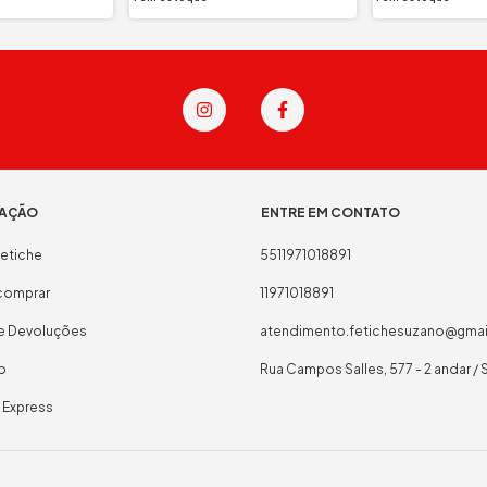
AÇÃO
ENTRE EM CONTATO
etiche
5511971018891
omprar
11971018891
 e Devoluções
atendimento.fetichesuzano@gma
o
Rua Campos Salles, 577 - 2 andar / 
 Express