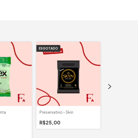
ESGOTADO
ESGOTADO
nta
Preservativo - Skin
Preservativo - C
R$25,00
R$12,00